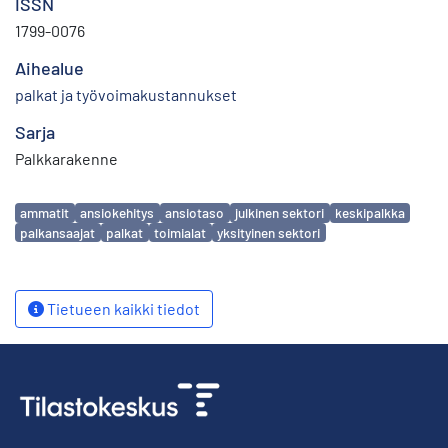
ISSN
1799-0076
Aihealue
palkat ja työvoimakustannukset
Sarja
Palkkarakenne
Avainsanat
ammatit
ansiokehitys
ansiotaso
julkinen sektori
keskipalkka
palkansaajat
palkat
toimialat
yksityinen sektori
Tietueen kaikki tiedot