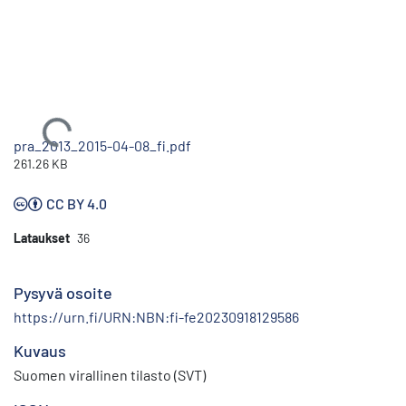
Ladataan...
pra_2013_2015-04-08_fi.pdf
261.26 KB
CC BY 4.0
Lataukset
36
Pysyvä osoite
https://urn.fi/URN:NBN:fi-fe20230918129586
Kuvaus
Suomen virallinen tilasto (SVT)