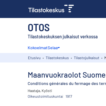
OTOS
Tilastokeskuksen julkaisut verkossa
Kokoelmat
Selaa
Etusivu
Tilastokeskus
Tilastojulkaisut
Maanvuokraolot Suomessa
Conditions générales du fermage des terre
Haataja, Kyösti
Oikeustoimituskunta
1917