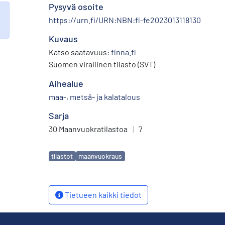
Pysyvä osoite
https://urn.fi/URN:NBN:fi-fe2023013118130
Kuvaus
Katso saatavuus:
finna.fi
Suomen virallinen tilasto (SVT)
Aihealue
maa-, metsä- ja kalatalous
Sarja
30 Maanvuokratilastoa
|
7
Avainsanat
tilastot
maanvuokraus
Tietueen kaikki tiedot