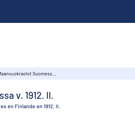
Maanvuokraolot Suomessa v. 1912. II.
 v. 1912. II.
s en Finlande en 1912. II.