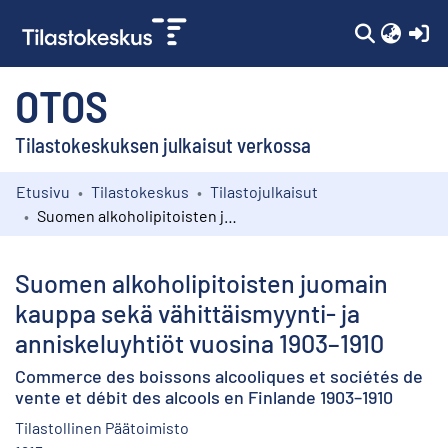
(c
OTOS
Tilastokeskuksen julkaisut verkossa
Etusivu
Tilastokeskus
Tilastojulkaisut
Kokoelmat
Suomen alkoholipitoisten juomain kauppa sekä vähittäismyynti- ja anniskeluyhtiöt vuosina 1903–1910
Selaa
Suomen alkoholipitoisten juomain
kauppa sekä vähittäismyynti- ja
anniskeluyhtiöt vuosina 1903–1910
Commerce des boissons alcooliques et sociétés de
vente et débit des alcools en Finlande 1903–1910
Tilastollinen Päätoimisto