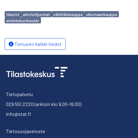
Avainsanat
tilastot
alkoholijuomat
vähittäiskauppa
ulkomaankauppa
anniskeluoikeudet
Tietueen kaikki tiedot
Tietopalvelu
029 551 2220
(arkisin klo 9.00-16.00)
info@stat.fi
Tietosuojaseloste