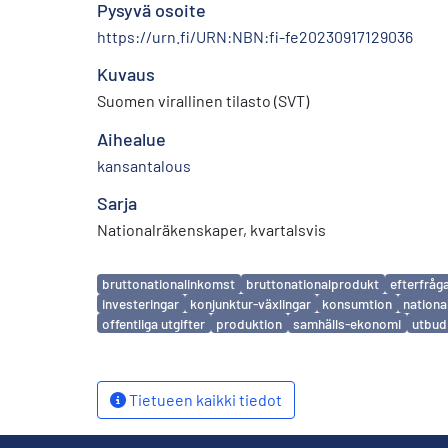
Pysyvä osoite
https://urn.fi/URN:NBN:fi-fe20230917129036
Kuvaus
Suomen virallinen tilasto (SVT)
Aihealue
kansantalous
Sarja
Nationalräkenskaper, kvartalsvis
Avainsanat
bruttonationalinkomst
bruttonationalprodukt
efterfråg
investeringar
konjunktur-växlingar
konsumtion
nationa
offentliga utgifter
produktion
samhälls-ekonomi
utbud
Tietueen kaikki tiedot