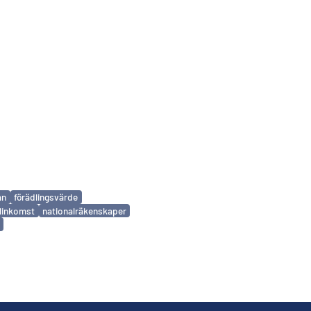
an
förädlingsvärde
linkomst
nationalräkenskaper