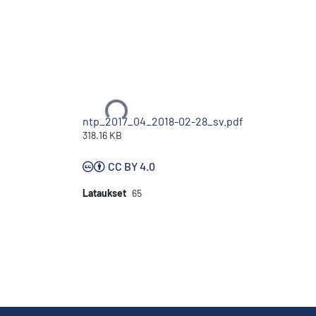
Ladataan...
ntp_2017_04_2018-02-28_sv.pdf
318.16 KB
CC BY 4.0
Lataukset
65