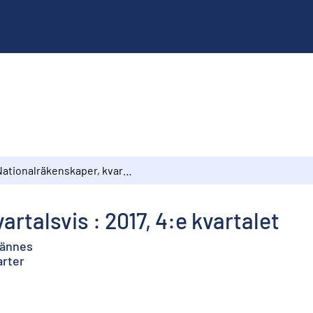
Nationalräkenskaper, kvartalsvis : 2017, 4:e kvartalet
rtalsvis : 2017, 4:e kvartalet
ljännes
arter