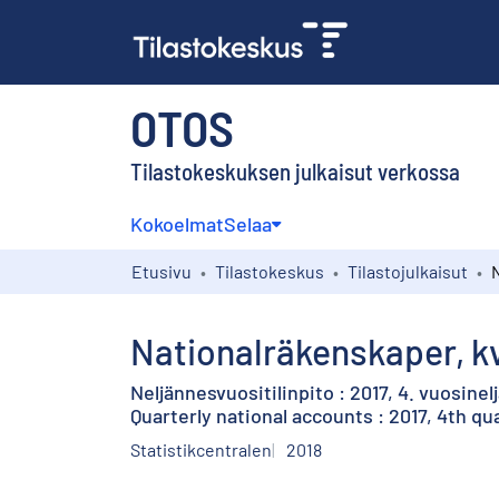
OTOS
Tilastokeskuksen julkaisut verkossa
Kokoelmat
Selaa
Etusivu
Tilastokeskus
Tilastojulkaisut
Nationalräkenskaper, kva
Neljännesvuositilinpito : 2017, 4. vuosine
Quarterly national accounts : 2017, 4th qu
Statistikcentralen
2018