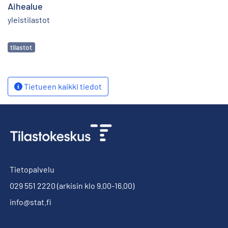
Aihealue
yleistilastot
Avainsanat
tilastot
Tietueen kaikki tiedot
Tietopalvelu
029 551 2220
(arkisin klo 9.00-16.00)
info@stat.fi