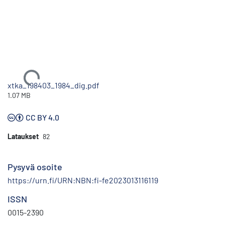
Ladataan...
xtka_198403_1984_dig.pdf
1.07 MB
CC BY 4.0
Lataukset
82
Pysyvä osoite
https://urn.fi/URN:NBN:fi-fe2023013116119
ISSN
0015-2390