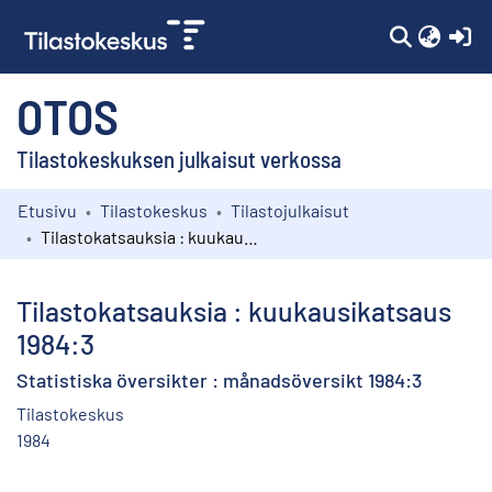
(c
OTOS
Tilastokeskuksen julkaisut verkossa
Etusivu
Tilastokeskus
Tilastojulkaisut
Kokoelmat
Tilastokatsauksia : kuukausikatsaus 1984:3
Selaa
Tilastokatsauksia : kuukausikatsaus
1984:3
Statistiska översikter : månadsöversikt 1984:3
Tilastokeskus
1984