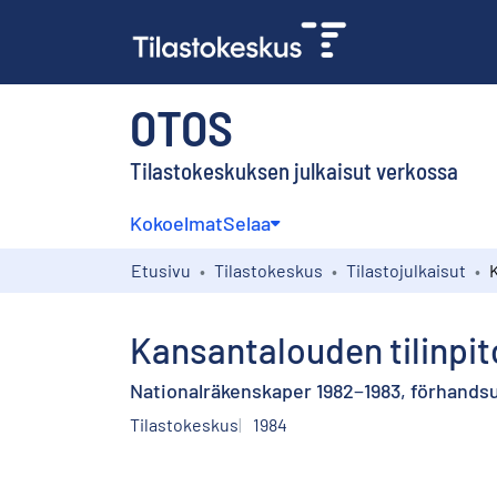
OTOS
Tilastokeskuksen julkaisut verkossa
Kokoelmat
Selaa
Etusivu
Tilastokeskus
Tilastojulkaisut
Kansantalouden tilinpit
Nationalräkenskaper 1982−1983, förhands
Tilastokeskus
1984