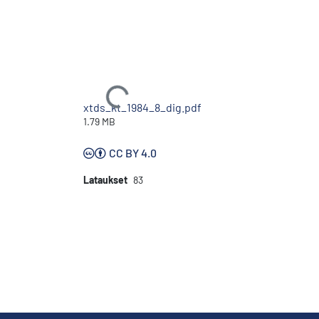
Ladataan...
xtds_kt_1984_8_dig.pdf
1.79 MB
CC BY 4.0
Lataukset
83