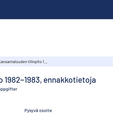
Kansantalouden tilinpito 1982−1983, ennakkotietoja
o 1982−1983, ennakkotietoja
uppgifter
Pysyvä osoite