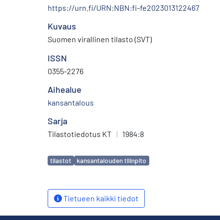
https://urn.fi/URN:NBN:fi-fe2023013122467
Kuvaus
Suomen virallinen tilasto (SVT)
ISSN
0355-2276
Aihealue
kansantalous
Sarja
Tilastotiedotus KT
|
1984:8
Avainsanat
tilastot
kansantalouden tilinpito
Tietueen kaikki tiedot