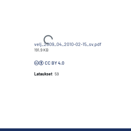
Ladataan...
velj_2009_04_2010-02-15_sv.pdf
191.9 KB
CC BY 4.0
Lataukset
59