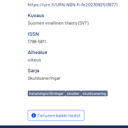
https://urn.fi/URN:NBN:fi-fe20230925136771
Kuvaus
Suomen virallinen tilasto (SVT)
ISSN
1798-5811
Aihealue
oikeus
Sarja
Skuldsaneringar
Avainsanat
betalningsstörningar
skulder
skuldsanering
Tietueen kaikki tiedot