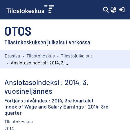
(c
OTOS
Tilastokeskuksen julkaisut verkossa
Etusivu
Tilastokeskus
Tilastojulkaisut
Kokoelmat
Ansiotasoindeksi : 2014, 3. vuosineljännes
Selaa
Ansiotasoindeksi : 2014, 3.
vuosineljännes
Förtjänstnivåindex : 2014, 3:e kvartalet
Index of Wage and Salary Earnings : 2014, 3rd
quarter
Tilastokeskus
2014