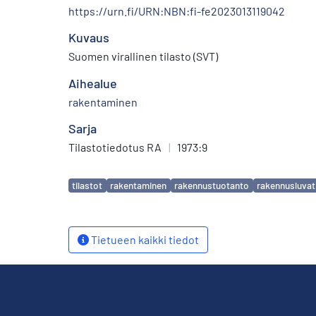
https://urn.fi/URN:NBN:fi-fe2023013119042
Kuvaus
Suomen virallinen tilasto (SVT)
Aihealue
rakentaminen
Sarja
Tilastotiedotus RA
|
1973:9
Avainsanat
tilastot
rakentaminen
rakennustuotanto
rakennusluvat
Tietueen kaikki tiedot