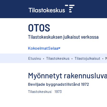
OTOS
Tilastokeskuksen julkaisut verkossa
Kokoelmat
Selaa
Etusivu
Tilastokeskus
Tilastojulkaisut
Myönnetyt rakennusluva
Beviljade byggnadstillstånd 1972
Tilastokeskus
1973