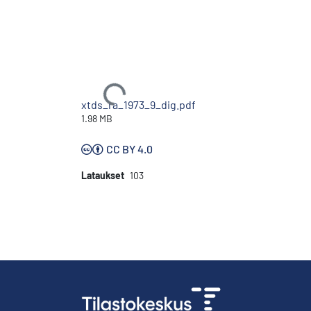
Ladataan...
xtds_ra_1973_9_dig.pdf
1.98 MB
CC BY 4.0
Lataukset
103