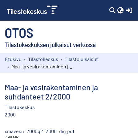
(c
OTOS
Tilastokeskuksen julkaisut verkossa
Etusivu
Tilastokeskus
Tilastojulkaisut
Kokoelmat
Maa- ja vesirakentaminen ja suhdanteet 2/2000
Selaa
Maa- ja vesirakentaminen ja
suhdanteet 2/2000
Tilastokeskus
2000
xmavesu_2000q2_2000_dig.pdf
7.99 MB