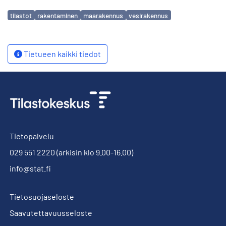
Avainsanat
tilastot
rakentaminen
maarakennus
vesirakennus
Tietueen kaikki tiedot
Tietopalvelu
029 551 2220
(arkisin klo 9.00-16.00)
info@stat.fi
Tietosuojaseloste
Saavutettavuusseloste