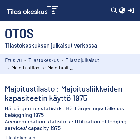
(c
OTOS
Tilastokeskuksen julkaisut verkossa
Etusivu
Tilastokeskus
Tilastojulkaisut
Kokoelmat
Majoitustilasto : Majoitusliikkeiden kapasiteetin käyttö 1975
Selaa
Majoitustilasto : Majoitusliikkeiden
kapasiteetin käyttö 1975
Härbärgeringsstatistik : Härbärgeringsställenas
beläggning 1975
Accommodation statistics : Utilization of lodging
services' capacity 1975
Tilastokeskus