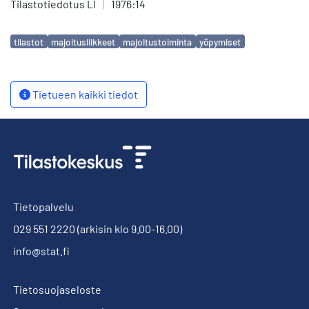
Tilastotiedotus LI
|
1976:14
Avainsanat
tilastot
majoitusliikkeet
majoitustoiminta
yöpymiset
Tietueen kaikki tiedot
Tietopalvelu
029 551 2220
(arkisin klo 9.00-16.00)
info@stat.fi
Tietosuojaseloste