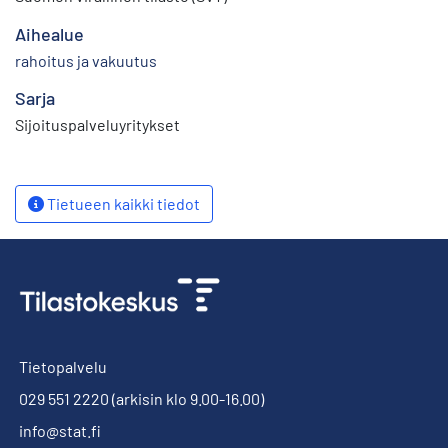
Aihealue
rahoitus ja vakuutus
Sarja
Sijoituspalveluyritykset
Tietueen kaikki tiedot
Tietopalvelu
029 551 2220
(arkisin klo 9.00-16.00)
info@stat.fi