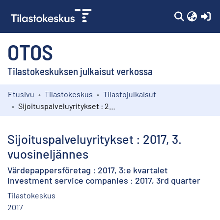
(c
OTOS
Tilastokeskuksen julkaisut verkossa
Etusivu
Tilastokeskus
Tilastojulkaisut
Kokoelmat
Sijoituspalveluyritykset : 2017, 3. vuosineljännes
Selaa
Sijoituspalveluyritykset : 2017, 3.
vuosineljännes
Värdepappersföretag : 2017, 3:e kvartalet
Investment service companies : 2017, 3rd quarter
Tilastokeskus
2017