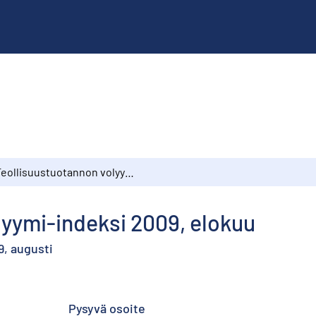
Teollisuustuotannon volyymi-indeksi 2009, elokuu
lyymi-indeksi 2009, elokuu
9, augusti
Pysyvä osoite