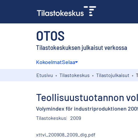
OTOS
Tilastokeskuksen julkaisut verkossa
Kokoelmat
Selaa
Etusivu
Tilastokeskus
Tilastojulkaisut
Teollisuustuotannon vo
Volymindex för industriproduktionen 200
Tilastokeskus
2009
xttvi_200908_2009_dig.pdf