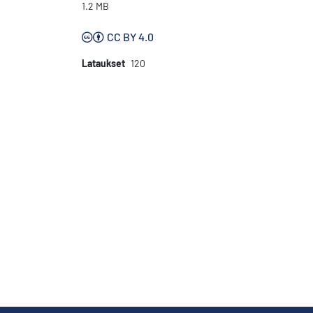
1.2 MB
CC BY 4.0
Lataukset
120