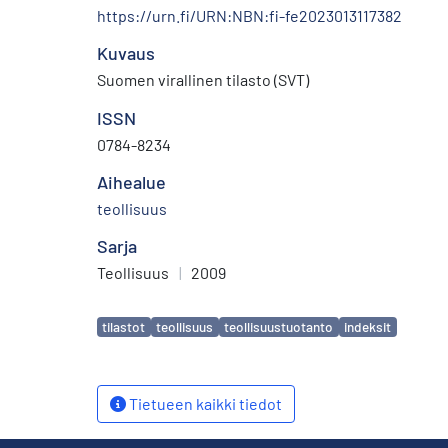
https://urn.fi/URN:NBN:fi-fe2023013117382
Kuvaus
Suomen virallinen tilasto (SVT)
ISSN
0784-8234
Aihealue
teollisuus
Sarja
Teollisuus
|
2009
Avainsanat
tilastot
teollisuus
teollisuustuotanto
indeksit
Tietueen kaikki tiedot