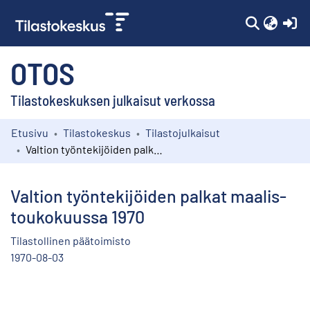
(c
OTOS
Tilastokeskuksen julkaisut verkossa
Etusivu
Tilastokeskus
Tilastojulkaisut
Kokoelmat
Valtion työntekijöiden palkat maalis-toukokuussa 1970
Selaa
Valtion työntekijöiden palkat maalis-
toukokuussa 1970
Tilastollinen päätoimisto
1970-08-03