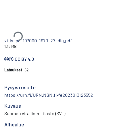
Ladataan...
xtds_pa_197000_1970_27_dig.pdf
1.18 MB
CC BY 4.0
Lataukset
82
Pysyvä osoite
https://urn.fi/URN:NBN:fi-fe2023013123552
Kuvaus
Suomen virallinen tilasto (SVT)
Aihealue