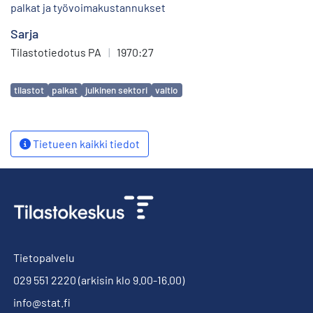
palkat ja työvoimakustannukset
Sarja
Tilastotiedotus PA
|
1970:27
Avainsanat
tilastot
palkat
julkinen sektori
valtio
Tietueen kaikki tiedot
Tietopalvelu
029 551 2220
(arkisin klo 9.00-16.00)
info@stat.fi