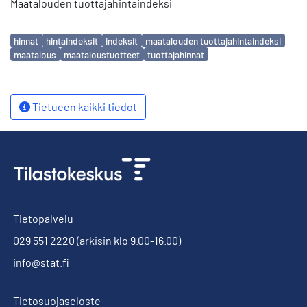
Maatalouden tuottajahintaindeksi
Avainsanat
hinnat
hintaindeksit
indeksit
maatalouden tuottajahintaindeksi
maatalous
maataloustuotteet
tuottajahinnat
Tietueen kaikki tiedot
Tietopalvelu
029 551 2220
(arkisin klo 9.00-16.00)
info@stat.fi
Tietosuojaseloste