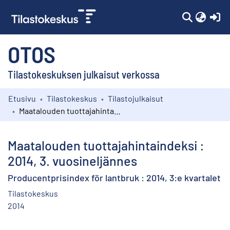
(c
OTOS
Tilastokeskuksen julkaisut verkossa
Etusivu
Tilastokeskus
Tilastojulkaisut
Kokoelmat
Maatalouden tuottajahintaindeksi : 2014, 3. vuosineljännes
Selaa
Maatalouden tuottajahintaindeksi :
2014, 3. vuosineljännes
Producentprisindex för lantbruk : 2014, 3:e kvartalet
Tilastokeskus
2014