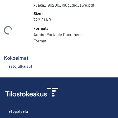
xvaka_190200_1903_dig_swe.pdf
Size:
722.81 KB
Format:
Ladataan...
Adobe Portable Document
Format
Kokoelmat
Tilastojulkaisut
Tietopalvelu