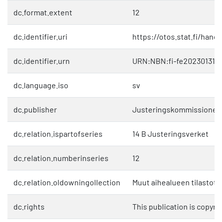
dc.format.extent
12
dc.identifier.uri
https://otos.stat.fi/hand
dc.identifier.urn
URN:NBN:fi-fe202301312
dc.language.iso
sv
dc.publisher
Justeringskommissionen
dc.relation.ispartofseries
14 B Justeringsverket
dc.relation.numberinseries
12
dc.relation.oldowningollection
Muut aihealueen tilastot
dc.rights
This publication is copyri