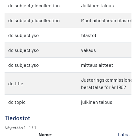
dc.subject.oldcollection
Julkinen talous
dc.subject.oldcollection
Muut aihealueen tilastot
dc.subject.yso
tilastot
dc.subject.yso
vakaus
dc.subject.yso
mittauslaitteet
Justeringskommissionen
dc.title
berättelse för år 1902
dc.topic
julkinen talous
Tiedostot
Näytetään
1 - 1 / 1
Name:
Lataa