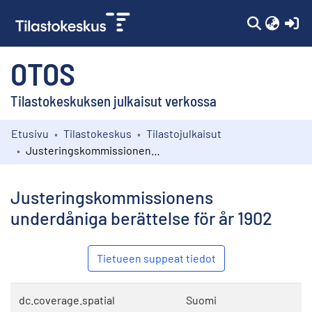
(c
OTOS
Tilastokeskuksen julkaisut verkossa
Etusivu
Tilastokeskus
Tilastojulkaisut
Kokoelmat
Justeringskommissionens underdåniga berättelse för år 1902
Selaa
Justeringskommissionens
underdåniga berättelse för år 1902
Tietueen suppeat tiedot
dc.coverage.spatial
Suomi