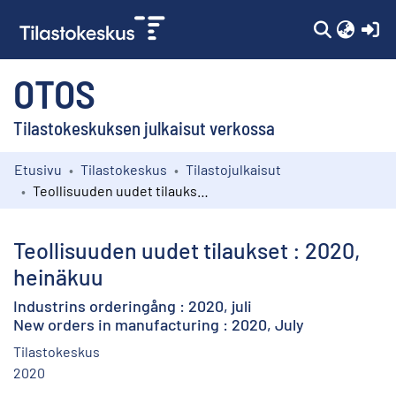
(c
OTOS
Tilastokeskuksen julkaisut verkossa
Etusivu
Tilastokeskus
Tilastojulkaisut
Kokoelmat
Teollisuuden uudet tilaukset : 2020, heinäkuu
Selaa
Teollisuuden uudet tilaukset : 2020,
heinäkuu
Industrins orderingång : 2020, juli
New orders in manufacturing : 2020, July
Tilastokeskus
2020