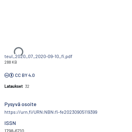
Ladataan...
teul_2020_07_2020-09-10_fi.pdf
288 KB
CC BY 4.0
Lataukset
32
Pysyvä osoite
https://urn.fi/URN:NBN:fi-fe20230905119399
ISSN
1798-6710