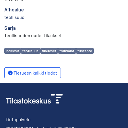
Aihealue
teollisuus
Sarja
Teollisuuden uudet tilaukset
Avainsanat
indeksit
teollisuus
tilaukset
toimialat
tuotanto
Tietueen kaikki tiedot
Tietopalvelu