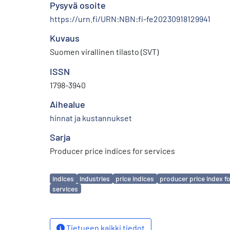
Pysyvä osoite
https://urn.fi/URN:NBN:fi-fe20230918129941
Kuvaus
Suomen virallinen tilasto (SVT)
ISSN
1798-3940
Aihealue
hinnat ja kustannukset
Sarja
Producer price indices for services
Avainsanat
indices
industries
price indices
producer price index fo
services
Tietueen kaikki tiedot