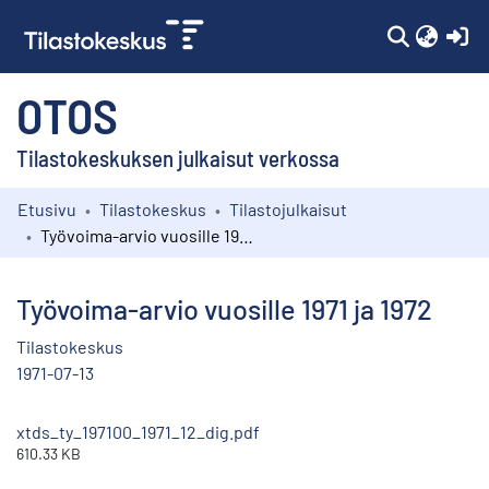
(c
OTOS
Tilastokeskuksen julkaisut verkossa
Etusivu
Tilastokeskus
Tilastojulkaisut
Kokoelmat
Työvoima-arvio vuosille 1971 ja 1972
Selaa
Työvoima-arvio vuosille 1971 ja 1972
Tilastokeskus
1971-07-13
xtds_ty_197100_1971_12_dig.pdf
610.33 KB