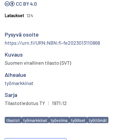
CC BY 4.0
Lataukset
124
Pysyvä osoite
https://urn.fi/URN:NBN:fi-fe2023013110868
Kuvaus
Suomen virallinen tilasto (SVT)
Aihealue
työmarkkinat
Sarja
Tilastotiedotus TY
|
1971:12
Avainsanat
tilastot
työmarkkinat
työvoima
työlliset
työttömät