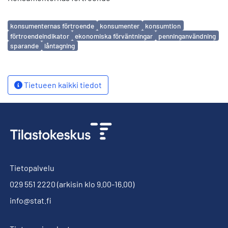
Avainsanat
konsumenternas förtroende
konsumenter
konsumtion
förtroendeindikator
ekonomiska förväntningar
penninganvändning
sparande
låntagning
Tietueen kaikki tiedot
Tietopalvelu
029 551 2220
(arkisin klo 9.00-16.00)
info@stat.fi