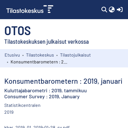
(c
OTOS
Tilastokeskuksen julkaisut verkossa
Etusivu
Tilastokeskus
Tilastojulkaisut
Kokoelmat
Konsumentbarometern : 2019, januari
Selaa
Konsumentbarometern : 2019, januari
Kuluttajabarometri : 2019, tammikuu
Consumer Survey : 2019, January
Statistikcentralen
2019
kbar_2019_01_2019-01-28_sv.pdf