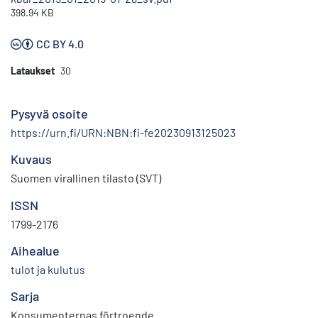
398.94 KB
CC BY 4.0
Lataukset
30
Pysyvä osoite
https://urn.fi/URN:NBN:fi-fe20230913125023
Kuvaus
Suomen virallinen tilasto (SVT)
ISSN
1799-2176
Aihealue
tulot ja kulutus
Sarja
Konsumenternas förtroende