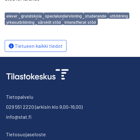
Avainsanat
elever
grundskola
specialundervisning
studerande
utbildning
yrkesutbildning
särskilt stöd
intensifierat stöd
Tietueen kaikki tiedot
Tietopalvelu
029 551 2220
(arkisin klo 9.00-16.00)
info@stat.fi
Tietosuojaseloste