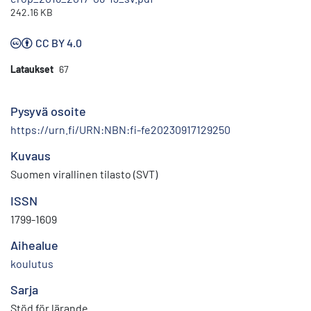
242.16 KB
CC BY 4.0
Lataukset
67
Pysyvä osoite
https://urn.fi/URN:NBN:fi-fe20230917129250
Kuvaus
Suomen virallinen tilasto (SVT)
ISSN
1799-1609
Aihealue
koulutus
Sarja
Stöd för lärande