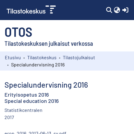
(c
OTOS
Tilastokeskuksen julkaisut verkossa
Etusivu
Tilastokeskus
Tilastojulkaisut
Kokoelmat
Specialundervisning 2016
Selaa
Specialundervisning 2016
Erityisopetus 2016
Special education 2016
Statistikcentralen
2017
erop_2016_2017-06-13_sv.pdf