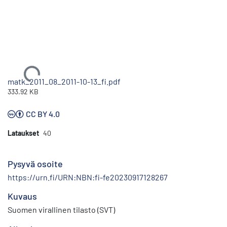
Ladataan...
matk_2011_08_2011-10-13_fi.pdf
333.92 KB
CC BY 4.0
Lataukset
40
Pysyvä osoite
https://urn.fi/URN:NBN:fi-fe20230917128267
Kuvaus
Suomen virallinen tilasto (SVT)