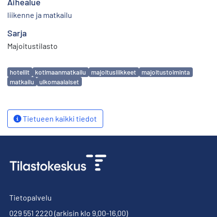
Aihealue
liikenne ja matkailu
Sarja
Majoitustilasto
Avainsanat
hotellit
kotimaanmatkailu
majoitusliikkeet
majoitustoiminta
matkailu
ulkomaalaiset
Tietueen kaikki tiedot
Tietopalvelu
029 551 2220
(arkisin klo 9.00-16.00)