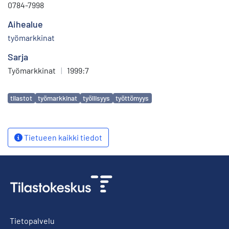
0784-7998
Aihealue
työmarkkinat
Sarja
Työmarkkinat
|
1999:7
Avainsanat
tilastot
työmarkkinat
työllisyys
työttömyys
Tietueen kaikki tiedot
Tietopalvelu