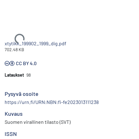
Ladataan...
xtytikk_199902_1999_dig.pdf
702.48 KB
CC BY 4.0
Lataukset
98
Pysyvä osoite
https://urn.fi/URN:NBN:fi-fe2023013111238
Kuvaus
Suomen virallinen tilasto (SVT)
ISSN