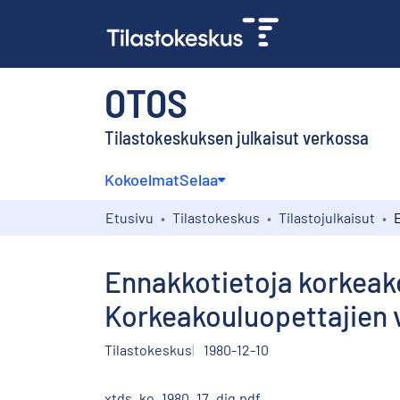
OTOS
Tilastokeskuksen julkaisut verkossa
Kokoelmat
Selaa
Etusivu
Tilastokeskus
Tilastojulkaisut
Ennakkotietoja korkeak
Korkeakouluopettajien v
Tilastokeskus
1980-12-10
xtds_ko_1980_17_dig.pdf