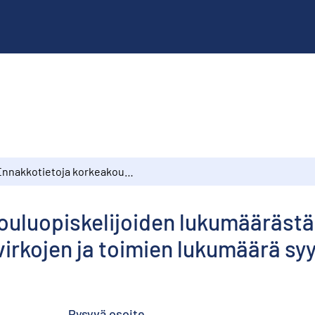
Ennakkotietoja korkeakouluopiskelijoiden lukumäärästä syyslukukaudella 1980, Korkeakouluopettajien virkojen ja toimien lukumäärä syyslukukaudella 1980
ouluopiskelijoiden lukumäärästä
irkojen ja toimien lukumäärä sy
Pysyvä osoite