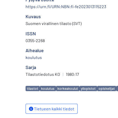
https://urn.fi/URN:NBN:fi-fe2023013115223
Kuvaus
Suomen virallinen tilasto (SVT)
ISSN
0355-2268
Aihealue
koulutus
Sarja
Tilastotiedotus KO
|
1980:17
Avainsanat
tilastot
koulutus
korkeakoulut
yliopistot
opiskelijat
Tietueen kaikki tiedot