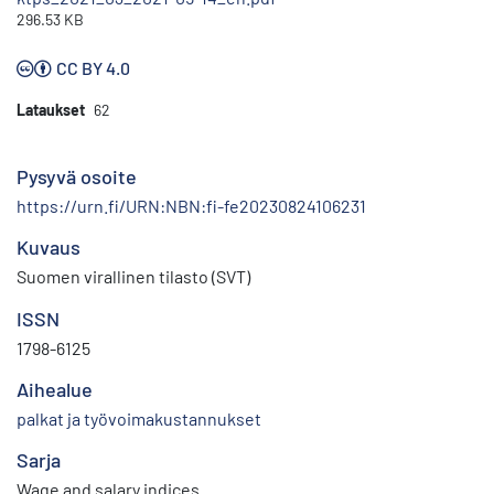
296.53 KB
CC BY 4.0
Lataukset
62
Pysyvä osoite
https://urn.fi/URN:NBN:fi-fe20230824106231
Kuvaus
Suomen virallinen tilasto (SVT)
ISSN
1798-6125
Aihealue
palkat ja työvoimakustannukset
Sarja
Wage and salary indices