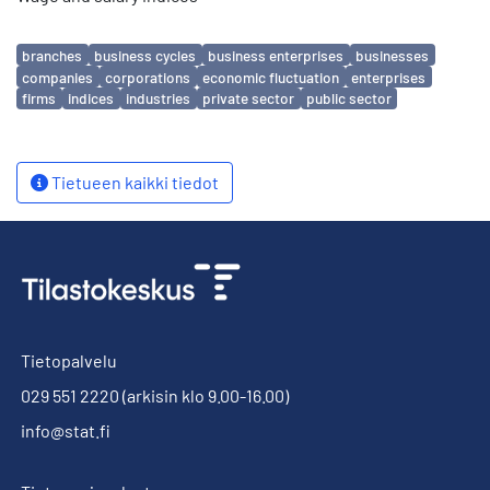
Avainsanat
branches
business cycles
business enterprises
businesses
companies
corporations
economic fluctuation
enterprises
firms
indices
industries
private sector
public sector
Tietueen kaikki tiedot
Tietopalvelu
029 551 2220
(arkisin klo 9.00-16.00)
info@stat.fi