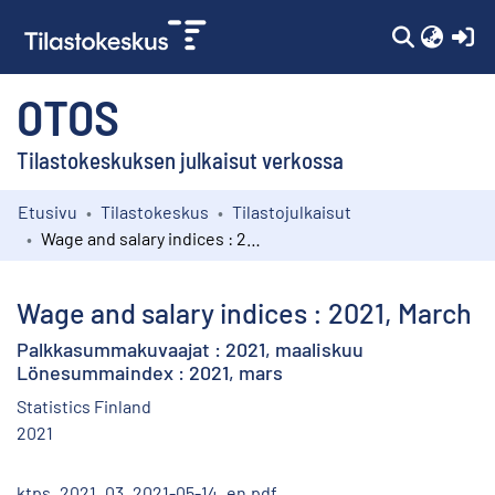
(c
OTOS
Tilastokeskuksen julkaisut verkossa
Etusivu
Tilastokeskus
Tilastojulkaisut
Kokoelmat
Wage and salary indices : 2021, March
Selaa
Wage and salary indices : 2021, March
Palkkasummakuvaajat : 2021, maaliskuu
Lönesummaindex : 2021, mars
Statistics Finland
2021
ktps_2021_03_2021-05-14_en.pdf