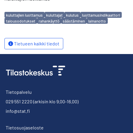
Avainsanat
kuluttajien luottamus
kuluttajat
kulutus
luottamusindikaattori
talousodotukset
rahankäyttö
säästäminen
lainanotto
Tietueen kaikki tiedot
Tietopalvelu
029 551 2220
(arkisin klo 9.00-16.00)
info@stat.fi
Tietosuojaseloste