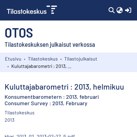
(c
OTOS
Tilastokeskuksen julkaisut verkossa
Etusivu
Tilastokeskus
Tilastojulkaisut
Kokoelmat
Kuluttajabarometri : 2013, helmikuu
Selaa
Kuluttajabarometri : 2013, helmikuu
Konsumentbarometern : 2013, februari
Consumer Survey : 2013, February
Tilastokeskus
2013
kbar_2013_02_2013-02-27_fi.pdf