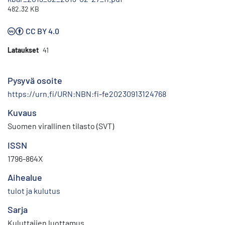
482.32 KB
CC BY 4.0
Lataukset
41
Pysyvä osoite
https://urn.fi/URN:NBN:fi-fe20230913124768
Kuvaus
Suomen virallinen tilasto (SVT)
ISSN
1796-864X
Aihealue
tulot ja kulutus
Sarja
Kuluttajien luottamus