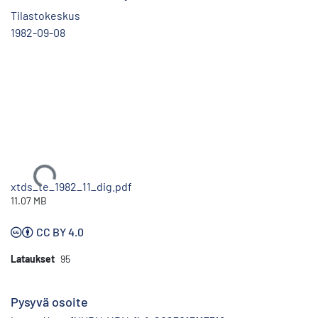
Tilastokeskus
1982-09-08
Ladataan...
xtds_te_1982_11_dig.pdf
11.07 MB
CC BY 4.0
Lataukset
95
Pysyvä osoite