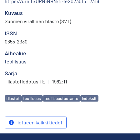
https://urn.fi/URN:NBN:fi-fe2023013117316
Kuvaus
Suomen virallinen tilasto (SVT)
ISSN
0355-2330
Aihealue
teollisuus
Sarja
Tilastotiedotus TE
|
1982:11
Avainsanat
tilastot
teollisuus
teollisuustuotanto
indeksit
Tietueen kaikki tiedot