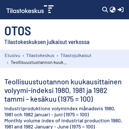
(c
OTOS
Tilastokeskuksen julkaisut verkossa
Etusivu
Tilastokeskus
Tilastojulkaisut
Kokoelmat
Teollisuustuotannon kuukausittainen volyymi-indeksi 1980, 1981 ja 1982 tammi - kesäkuu (1975 = 100)
Selaa
Teollisuustuotannon kuukausittainen
volyymi-indeksi 1980, 1981 ja 1982
tammi - kesäkuu (1975 = 100)
Industriproduktions volymindex månadsvis 1980,
1981 och 1982 januari - juni (1975 = 100)
Monthly volume index of industrial production 1980,
1981 and 1982 January - June (1975 = 100)