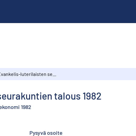
Evankelis-luterilaisten seurakuntien talous 1982
 seurakuntien talous 1982
 ekonomi 1982
Pysyvä osoite