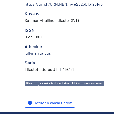
https://urn.fi/URN:NBN:fi-fe2023013123143
Kuvaus
Suomen virallinen tilasto (SVT)
ISSN
0359-081X
Aihealue
julkinen talous
Sarja
Tilastotiedotus JT
|
1984:1
Avainsanat
tilastot
evankelis-luterilainen kirkko
seurakunnat
Tietueen kaikki tiedot