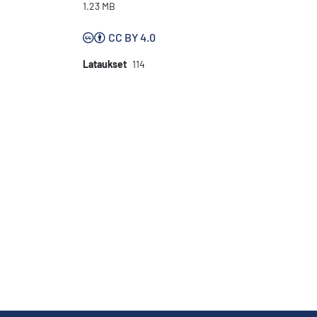
1.23 MB
CC BY 4.0
Lataukset
114