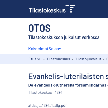
OTOS
Tilastokeskuksen julkaisut verkossa
Kokoelmat
Selaa
Etusivu
Tilastokeskus
Tilastojulkaisut
Evankelis-luterilaisten
De evangelisk-lutherska församlingarnas
Tilastokeskus
1984
xtds_jt_1984_1_dig.pdf