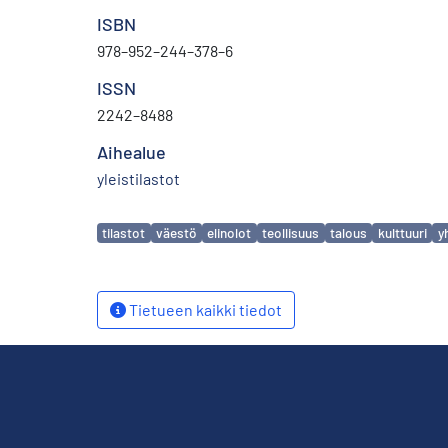
ISBN
978–952–244–378–6
ISSN
2242–8488
Aihealue
yleistilastot
Avainsanat
tilastot
väestö
elinolot
teollisuus
talous
kulttuuri
y
Tietueen kaikki tiedot