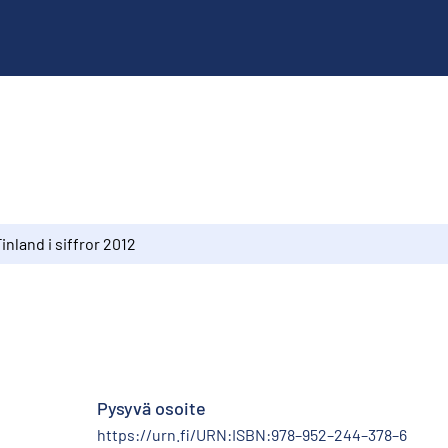
inland i siffror 2012
Pysyvä osoite
https://urn.fi/URN:ISBN:978–952–244–378–6