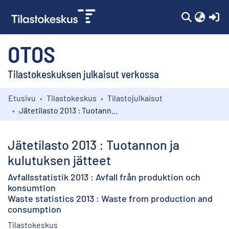
(c
OTOS
Tilastokeskuksen julkaisut verkossa
Etusivu
Tilastokeskus
Tilastojulkaisut
Kokoelmat
Jätetilasto 2013 : Tuotannon ja kulutuksen jätteet
Selaa
Jätetilasto 2013 : Tuotannon ja
kulutuksen jätteet
Avfallsstatistik 2013 : Avfall från produktion och
konsumtion
Waste statistics 2013 : Waste from production and
consumption
Tilastokeskus