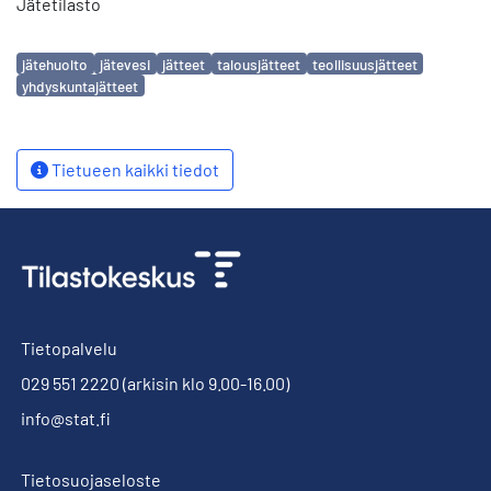
Jätetilasto
Avainsanat
jätehuolto
jätevesi
jätteet
talousjätteet
teollisuusjätteet
yhdyskuntajätteet
Tietueen kaikki tiedot
Tietopalvelu
029 551 2220
(arkisin klo 9.00-16.00)
info@stat.fi
Tietosuojaseloste