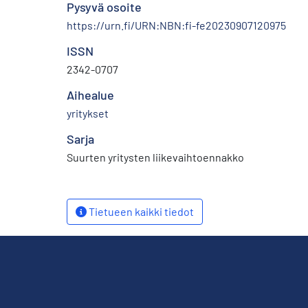
Pysyvä osoite
https://urn.fi/URN:NBN:fi-fe20230907120975
ISSN
2342-0707
Aihealue
yritykset
Sarja
Suurten yritysten liikevaihtoennakko
Tietueen kaikki tiedot