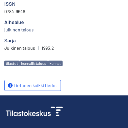
ISSN
0784-9648
Aihealue
julkinen talous
Sarja
Julkinen talous
|
1993:2
Avainsanat
tilastot
kunnallistalous
kunnat
Tietueen kaikki tiedot