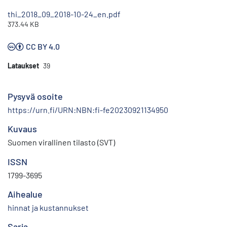
thi_2018_09_2018-10-24_en.pdf
373.44 KB
CC BY 4.0
Lataukset
39
Pysyvä osoite
https://urn.fi/URN:NBN:fi-fe20230921134950
Kuvaus
Suomen virallinen tilasto (SVT)
ISSN
1799-3695
Aihealue
hinnat ja kustannukset
Sarja