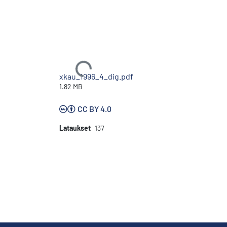
Ladataan...
xkau_1996_4_dig.pdf
1.82 MB
CC BY 4.0
Lataukset
137