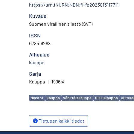
https://urn.fi/URN:NBN:fi-fe2023013117711
Kuvaus
Suomen virallinen tilasto (SVT)
ISSN
0785-6288
Aihealue
kauppa
Sarja
Kauppa
|
1996:4
Avainsanat
tilastot
kauppa
vähittäiskauppa
tukkukauppa
autoka
Tietueen kaikki tiedot