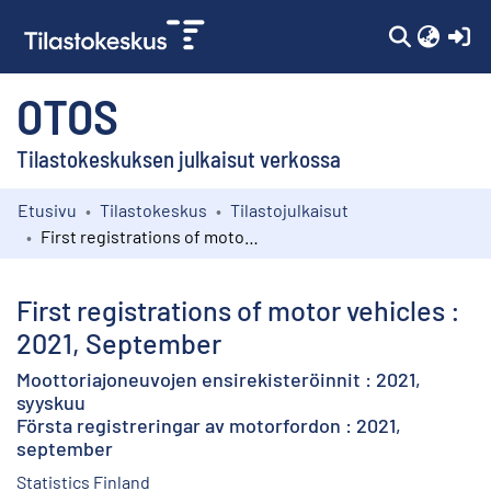
(c
OTOS
Tilastokeskuksen julkaisut verkossa
Etusivu
Tilastokeskus
Tilastojulkaisut
Kokoelmat
First registrations of motor vehicles : 2021, September
Selaa
First registrations of motor vehicles :
2021, September
Moottoriajoneuvojen ensirekisteröinnit : 2021,
syyskuu
Första registreringar av motorfordon : 2021,
september
Statistics Finland