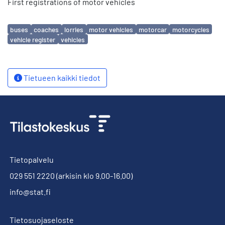
First registrations of motor vehicles
Avainsanat
buses
coaches
lorries
motor vehicles
motorcar
motorcycles
vehicle register
vehicles
Tietueen kaikki tiedot
Tietopalvelu
029 551 2220
(arkisin klo 9.00-16.00)
info@stat.fi
Tietosuojaseloste