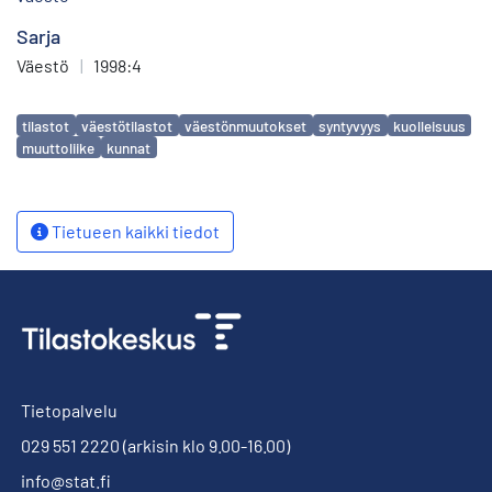
Sarja
Väestö
|
1998:4
Avainsanat
tilastot
väestötilastot
väestönmuutokset
syntyvyys
kuolleisuus
muuttoliike
kunnat
Tietueen kaikki tiedot
Tietopalvelu
029 551 2220
(arkisin klo 9.00-16.00)
info@stat.fi