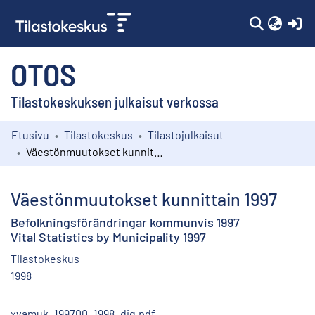
(c
OTOS
Tilastokeskuksen julkaisut verkossa
Etusivu
Tilastokeskus
Tilastojulkaisut
Kokoelmat
Väestönmuutokset kunnittain 1997
Selaa
Väestönmuutokset kunnittain 1997
Befolkningsförändringar kommunvis 1997
Vital Statistics by Municipality 1997
Tilastokeskus
1998
xvamuk_199700_1998_dig.pdf