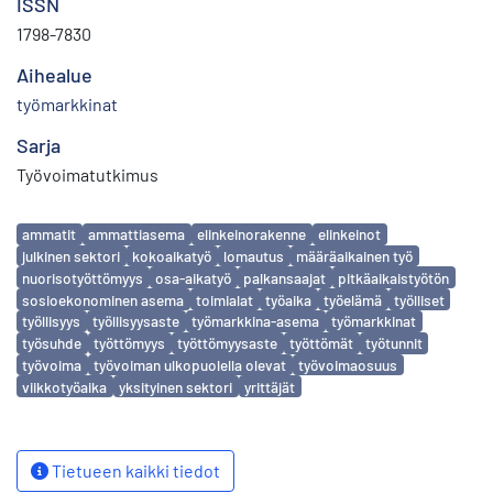
ISSN
1798-7830
Aihealue
työmarkkinat
Sarja
Työvoimatutkimus
Avainsanat
ammatit
ammattiasema
elinkeinorakenne
elinkeinot
julkinen sektori
kokoaikatyö
lomautus
määräaikainen työ
nuorisotyöttömyys
osa-aikatyö
palkansaajat
pitkäaikaistyötön
sosioekonominen asema
toimialat
työaika
työelämä
työlliset
työllisyys
työllisyysaste
työmarkkina-asema
työmarkkinat
työsuhde
työttömyys
työttömyysaste
työttömät
työtunnit
työvoima
työvoiman ulkopuolella olevat
työvoimaosuus
viikkotyöaika
yksityinen sektori
yrittäjät
Tietueen kaikki tiedot