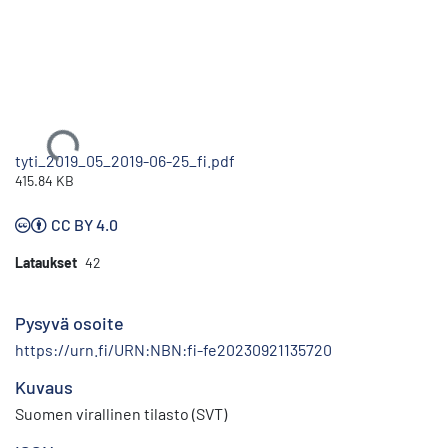
Ladataan...
tyti_2019_05_2019-06-25_fi.pdf
415.84 KB
CC BY 4.0
Lataukset
42
Pysyvä osoite
https://urn.fi/URN:NBN:fi-fe20230921135720
Kuvaus
Suomen virallinen tilasto (SVT)