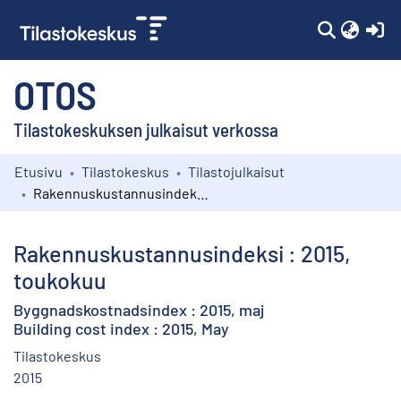
(c
OTOS
Tilastokeskuksen julkaisut verkossa
Etusivu
Tilastokeskus
Tilastojulkaisut
Kokoelmat
Rakennuskustannusindeksi : 2015, toukokuu
Selaa
Rakennuskustannusindeksi : 2015,
toukokuu
Byggnadskostnadsindex : 2015, maj
Building cost index : 2015, May
Tilastokeskus
2015