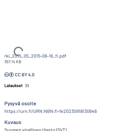
Ladataan...
rki_2015_05_2015-06-16_fi.pdf
357.14 KB
CC BY 4.0
Lataukset
39
Pysyvä osoite
https://urn.fi/URN:NBN:fi-fe20230918130646
Kuvaus
Suomen virallinen tilasto (SVT)