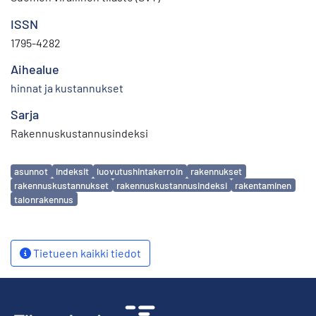
ISSN
1795-4282
Aihealue
hinnat ja kustannukset
Sarja
Rakennuskustannusindeksi
Avainsanat
asunnot
indeksit
luovutushintakerroin
rakennukset
rakennuskustannukset
rakennuskustannusindeksi
rakentaminen
talonrakennus
Tietueen kaikki tiedot