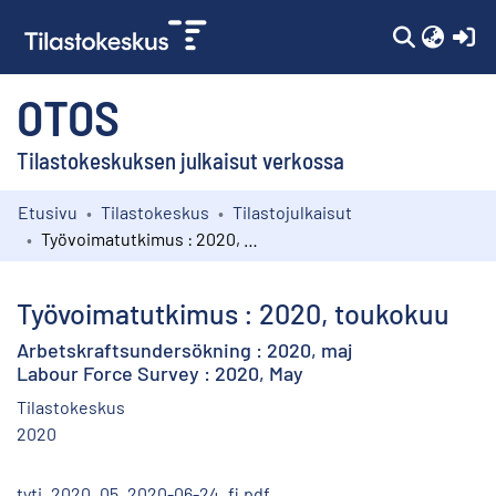
(c
OTOS
Tilastokeskuksen julkaisut verkossa
Etusivu
Tilastokeskus
Tilastojulkaisut
Kokoelmat
Työvoimatutkimus : 2020, toukokuu
Selaa
Työvoimatutkimus : 2020, toukokuu
Arbetskraftsundersökning : 2020, maj
Labour Force Survey : 2020, May
Tilastokeskus
2020
tyti_2020_05_2020-06-24_fi.pdf