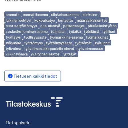
Avainsanat
ammatit
ammattiasema
elinkeinorakenne
elinkeinot
julkinen sektori
kokoaikatyö
lomautus
määräaikainen työ
nuorisotyöttömyys
osa-aikatyö
palkansaajat
pitkäaikaistyötön
sosioekonominen asema
toimialat
työaika
työelämä
työlliset
työllisyys
työllisyysaste
työmarkkina-asema
työmarkkinat
työsuhde
työttömyys
työttömyysaste
työttömät
työtunnit
työvoima
työvoiman ulkopuolella olevat
työvoimaosuus
viikkotyöaika
yksityinen sektori
yrittäjät
Tietueen kaikki tiedot
Tietopalvelu