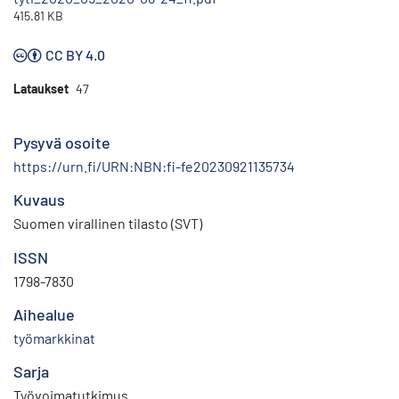
415.81 KB
CC BY 4.0
Lataukset
47
Pysyvä osoite
https://urn.fi/URN:NBN:fi-fe20230921135734
Kuvaus
Suomen virallinen tilasto (SVT)
ISSN
1798-7830
Aihealue
työmarkkinat
Sarja
Työvoimatutkimus