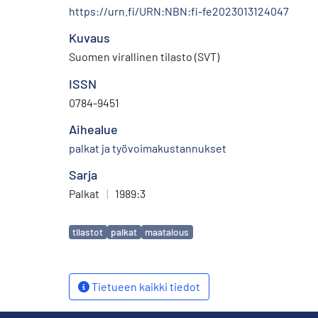
https://urn.fi/URN:NBN:fi-fe2023013124047
Kuvaus
Suomen virallinen tilasto (SVT)
ISSN
0784-9451
Aihealue
palkat ja työvoimakustannukset
Sarja
Palkat
|
1989:3
Avainsanat
tilastot
palkat
maatalous
Tietueen kaikki tiedot