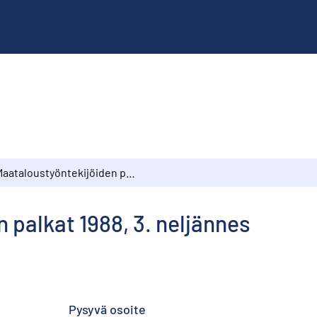
Maataloustyöntekijöiden palkat 1988, 3. neljännes
 palkat 1988, 3. neljännes
Pysyvä osoite