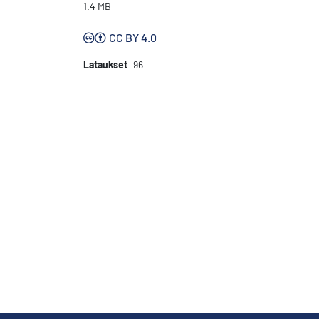
1.4 MB
CC BY 4.0
Lataukset
96