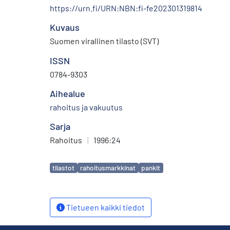
https://urn.fi/URN:NBN:fi-fe202301319814
Kuvaus
Suomen virallinen tilasto (SVT)
ISSN
0784-9303
Aihealue
rahoitus ja vakuutus
Sarja
Rahoitus
|
1996:24
Avainsanat
tilastot
rahoitusmarkkinat
pankit
Tietueen kaikki tiedot