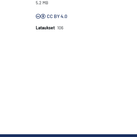
5.2 MB
CC BY 4.0
Lataukset
106