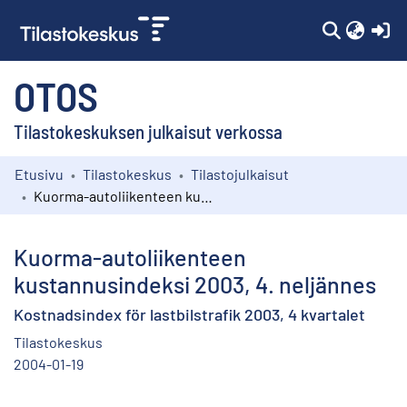
(c
OTOS
Tilastokeskuksen julkaisut verkossa
Etusivu
Tilastokeskus
Tilastojulkaisut
Kokoelmat
Kuorma-autoliikenteen kustannusindeksi 2003, 4. neljännes
Selaa
Kuorma-autoliikenteen
kustannusindeksi 2003, 4. neljännes
Kostnadsindex för lastbilstrafik 2003, 4 kvartalet
Tilastokeskus
2004-01-19