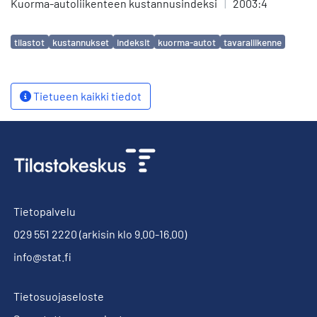
Kuorma-autoliikenteen kustannusindeksi
|
2003:4
Avainsanat
tilastot
kustannukset
indeksit
kuorma-autot
tavaraliikenne
Tietueen kaikki tiedot
Tietopalvelu
029 551 2220
(arkisin klo 9.00-16.00)
info@stat.fi
Tietosuojaseloste