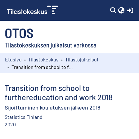
(c
OTOS
Tilastokeskuksen julkaisut verkossa
Etusivu
Tilastokeskus
Tilastojulkaisut
Kokoelmat
Transition from school to furthereducation and work 2018
Selaa
Transition from school to
furthereducation and work 2018
Sijoittuminen koulutuksen jälkeen 2018
Statistics Finland
2020