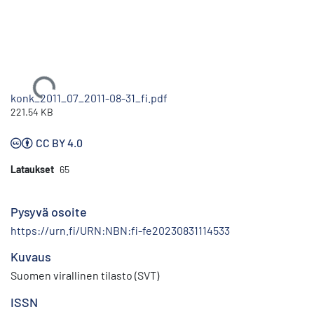
Ladataan...
konk_2011_07_2011-08-31_fi.pdf
221.54 KB
CC BY 4.0
Lataukset
65
Pysyvä osoite
https://urn.fi/URN:NBN:fi-fe20230831114533
Kuvaus
Suomen virallinen tilasto (SVT)
ISSN