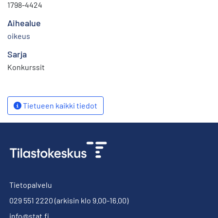
1798-4424
Aihealue
oikeus
Sarja
Konkurssit
Tietueen kaikki tiedot
Tietopalvelu
029 551 2220
(arkisin klo 9.00-16.00)
info@stat.fi