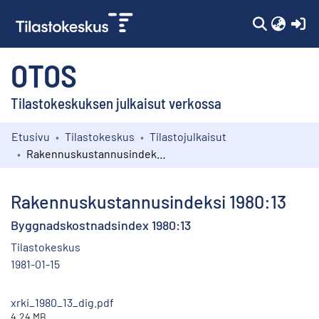
(c
OTOS
Tilastokeskuksen julkaisut verkossa
Etusivu
Tilastokeskus
Tilastojulkaisut
Kokoelmat
Rakennuskustannusindeksi 1980:13
Selaa
Rakennuskustannusindeksi 1980:13
Byggnadskostnadsindex 1980:13
Tilastokeskus
1981-01-15
xrki_1980_13_dig.pdf
4.24 MB