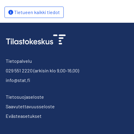
Tietueen kaikki tiedot
Tietopalvelu
029 551 2220
(arkisin klo 9.00-16.00)
info@stat.fi
Tietosuojaseloste
Saavutettavuusseloste
Evästeasetukset