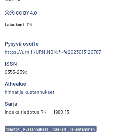
CC BY 4.0
Lataukset
115
Pysyvä osoite
https://urn.fi/URN:NBN:fi-fe2023013120787
ISSN
0355-239x
Aihealue
hinnat ja kustannukset
Sarja
Indeksitiedotus RK
|
1980:13
Avainsanat
tilastot
kustannukset
indeksit
rakentaminen