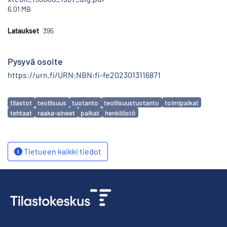
6.01 MB
Lataukset
395
Pysyvä osoite
https://urn.fi/URN:NBN:fi-fe2023013116871
Avainsanat
tilastot
teollisuus
tuotanto
teollisuustuotanto
toimipaikat
tehtaat
raaka-aineet
palkat
henkilöstö
Tietueen kaikki tiedot