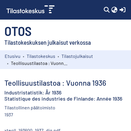
(c
OTOS
Tilastokeskuksen julkaisut verkossa
Etusivu
Tilastokeskus
Tilastojulkaisut
Kokoelmat
Teollisuustilastoa : Vuonna 1936
Selaa
Teollisuustilastoa : Vuonna 1936
Industristatistik: År 1936
Statistique des industries de Finlande: Année 1936
Tilastollinen päätoimisto
1937
xteoll_193600_1937_dig.pdf