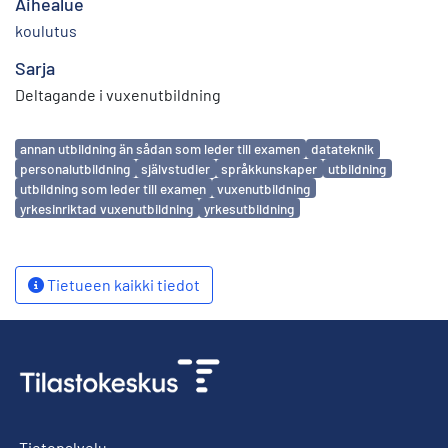
Aihealue
koulutus
Sarja
Deltagande i vuxenutbildning
Avainsanat
annan utbildning än sådan som leder till examen
datateknik
personalutbildning
självstudier
språkkunskaper
utbildning
utbildning som leder till examen
vuxenutbildning
yrkesinriktad vuxenutbildning
yrkesutbildning
Tietueen kaikki tiedot
Tietopalvelu