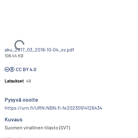
Ladataan...
aku_2017_03_2018-10-04_sv.pdf
108.44 KB
CC BY 4.0
Lataukset
49
Pysyvä osoite
https://urn.fi/URN:NBN:fi-fe20230914126434
Kuvaus
Suomen virallinen tilasto (SVT)