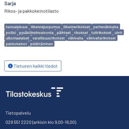
Sarja
Rikos- ja pakkokeinotilasto
Avainsanat
kansalaisuus
liikennejuopumus
liikennerikokset
perheväkivalta
poliisi
pysäköinninvalvonta
päihteet
rikokset
tullirikokset
uhrit
ulkomaalaiset
varallisuusrikokset
väkivalta
väkivaltarikokset
pakkokeinot
pidättäminen
Tietueen kaikki tiedot
Tietopalvelu
029 551 2220
(arkisin klo 9.00-16.00)