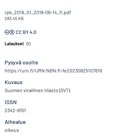
rpk_2018_01_2018-06-14_fi.pdf
283.45 KB
CC BY 4.0
Lataukset
50
Pysyvä osoite
https://urn.fi/URN:NBN:fi-fe20230825107619
Kuvaus
Suomen virallinen tilasto (SVT)
ISSN
2342-9151
Aihealue
oikeus