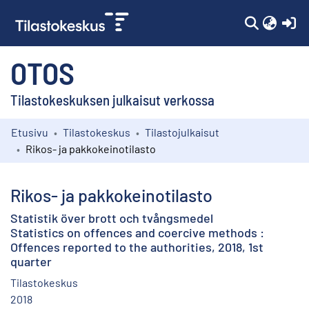
(c
OTOS
Tilastokeskuksen julkaisut verkossa
Etusivu
Tilastokeskus
Tilastojulkaisut
Kokoelmat
Rikos- ja pakkokeinotilasto
Selaa
Rikos- ja pakkokeinotilasto
Statistik över brott och tvångsmedel
Statistics on offences and coercive methods :
Offences reported to the authorities, 2018, 1st
quarter
Tilastokeskus
2018