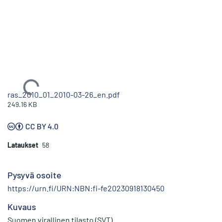
Ladataan...
ras_2010_01_2010-03-26_en.pdf
249.16 KB
CC BY 4.0
Lataukset
58
Pysyvä osoite
https://urn.fi/URN:NBN:fi-fe20230918130450
Kuvaus
Suomen virallinen tilasto (SVT)