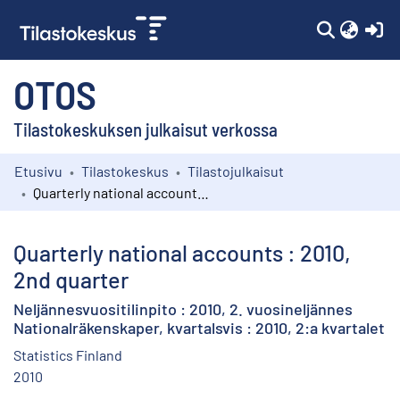
(c
OTOS
Tilastokeskuksen julkaisut verkossa
Etusivu
Tilastokeskus
Tilastojulkaisut
Kokoelmat
Quarterly national accounts : 2010, 2nd quarter
Selaa
Quarterly national accounts : 2010,
2nd quarter
Neljännesvuositilinpito : 2010, 2. vuosineljännes
Nationalräkenskaper, kvartalsvis : 2010, 2:a kvartalet
Statistics Finland
2010