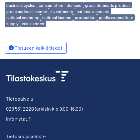
Avainsanat
business cycles
consumption
demand
gross domestic product
gross national income
investments
national accounts
national economy
national income
production
public expenditure
supply
value added
Tietueen kaikki tiedot
Tietopalvelu
029 551 2220
(arkisin klo 9.00-16.00)
info@stat.fi
Tietosuojaseloste